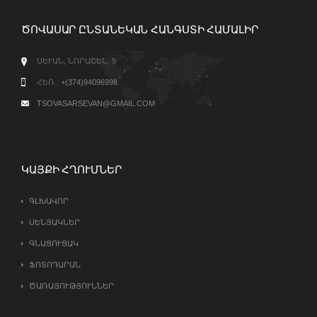
ԾՈՎԱՍԱՐ ԸՆՏԱՆԵԿԱՆ ՀԱՆԳՍՏԻ ՀԱՄԱԼԻՐ
ՍԵՒԱՆ, ՆՈՐԱՇԵՆ, 9
ՀԵՌ.:
+(374)94096998
TSOVASARSEVAN@GMAIL.COM
ԿԱՅՔԻ ՀՂՈՒՄՆԵՐ
ԳԼԽԱՎՈՐ
ՍԵՆՅԱԿՆԵՐ
ԳՆԱՑՈՒՑԱԿ
ՖՈՏՈԴԱՐԱՆ
ԾԱՌԱՅՈՒԹՅՈՒՆՆԵՐ