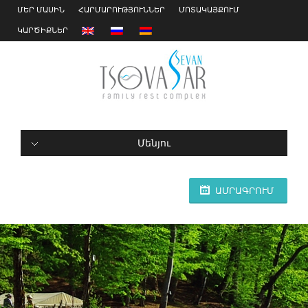
ՄԵՐ ՄԱՍԻՆ
ՀԱՐՄԱՐՈՒԹՅՈՒՆՆԵՐ
ՄՈՏԱԿԱՅՔՈՒՄ
ԿԱՐԾԻՔՆԵՐ
Մենյու
ԱՄՐԱԳՐՈՒՄ