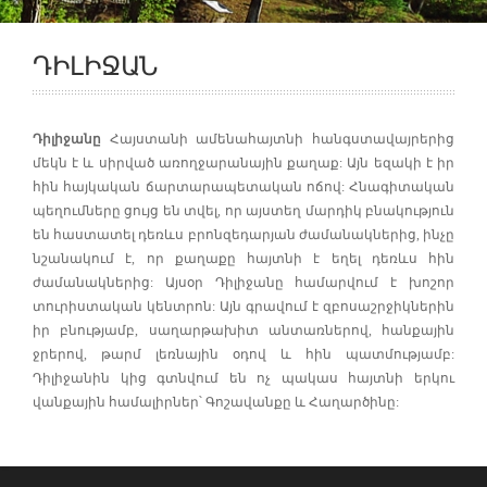
ԴԻԼԻՋԱՆ
Դիլիջանը
Հայստանի ամենա
հայտնի
հանգստավայրերից
մեկն է և սիրված
առողջարանային
քաղաք
:
Այն
եզակի
է
իր
հին
հայկական
ճարտարապետական
ոճով
:
Հնագիտական
պեղումները
ցույց
են
տվել
,
որ
այստեղ
մարդիկ
բնակություն
են
հաստատել
դեռևս
բրոնզեդարյան
ժամանակներից
,
ինչը
նշանակում
է
,
որ
քաղաքը
հայտնի
է
եղել
դեռևս
հին
ժամանակներից
:
Այսօր
Դիլիջանը
համարվում
է
խոշոր
տուրիստական
կենտրոն
:
Այն
գրավում
է
զբոսաշրջիկներին
իր
բնությամբ
,
սաղարթախիտ
անտառներով
,
հանքային
ջրերով
,
թարմ
լեռնային
օդով
և
հին
պատմությամբ
:
Դիլիջանին
կից
գտնվում
են
ոչ
պակաս
հայտնի
երկու
վանքային
համալիրներ՝
Գոշավանքը
և
Հաղարծինը
: