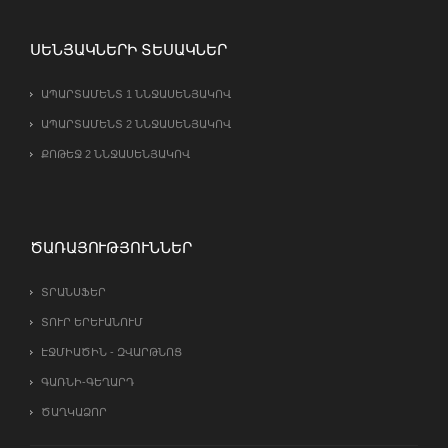
ՍԵՆՅԱԿՆԵՐԻ ՏԵՍԱԿՆԵՐ
ԱՊԱՐՏԱՄԵՆՏ 1 ՆՆՋԱՍԵՆՅԱԿՈՎ
ԱՊԱՐՏԱՄԵՆՏ 2 ՆՆՋԱՍԵՆՅԱԿՈՎ
ՔՈԹԵՋ 2 ՆՆՋԱՍԵՆՅԱԿՈՎ
ԾԱՌԱՅՈՒԹՅՈՒՆՆԵՐ
ՏՐԱՆՍՖԵՐ
ՏՈՒՐ ԵՐԵՒԱՆՈՒՄ
ԷՋՄԻԱԾԻՆ - ԶՎԱՐԹՆՈՑ
ԳԱՌՆԻ-ԳԵՂԱՐԴ
ԾԱՂԿԱՁՈՐ